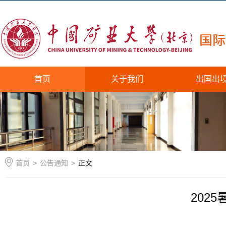
首页
关于我们
出国出
首页
>
公告通知
>
正文
202